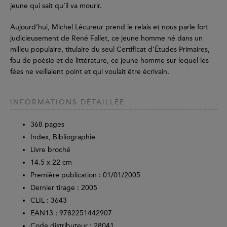
jeune qui sait qu’il va mourir.
Aujourd’hui, Michel Lécureur prend le relais et nous parle fort
judicieusement de René Fallet, ce jeune homme né dans un
milieu populaire, titulaire du seul Certificat d’Études Primaires,
fou de poésie et de littérature, ce jeune homme sur lequel les
fées ne veillaient point et qui voulait être écrivain.
INFORMATIONS DÉTAILLÉE
368
pages
Index, Bibliographie
Livre broché
14.5 x 22 cm
Première publication : 01/01/2005
Dernier tirage :
2005
CLIL : 3643
EAN13 :
9782251442907
Code distributeur : 28041