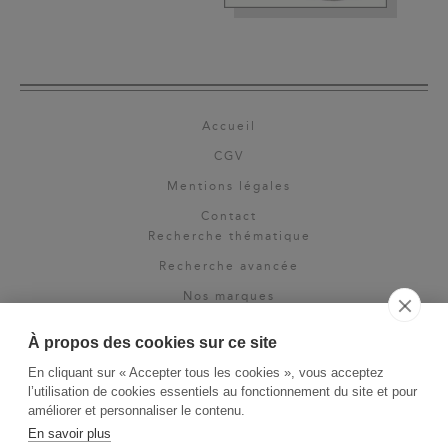
Accueil
CGV
Mentions légales
Contact
Recherche thématique
Recherche avancée
Nos marques
Rights & permissions
À propos des cookies sur ce site
Espace pro
En cliquant sur « Accepter tous les cookies », vous acceptez
Newsletter
l’utilisation de cookies essentiels au fonctionnement du site et pour
La Vie des Classiques
améliorer et personnaliser le contenu.
En savoir plus
Le Blog