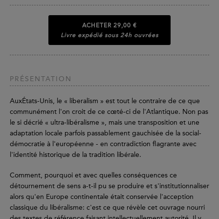
ACHETER
29,00 €
Livre expédié sous 24h ouvrées
PRÉSENTATION
AuxÉtats-Unis, le « liberalism » est tout le contraire de ce que
communément l'on croit de ce cœté-ci de l'Atlantique. Non pas
le si décrié « ultra-libéralisme », mais une transposition et une
adaptation locale parfois passablement gauchisée de la social-
démocratie à l'européenne - en contradiction flagrante avec
l'identité historique de la tradition libérale.
Comment, pourquoi et avec quelles conséquences ce
détournement de sens a-t-il pu se produire et s'institutionnaliser
alors qu'en Europe continentale était conservée l'acception
classique du libéralisme: c'est ce que révèle cet ouvrage nourri
des textes de référence faisant intellectuellement autorité. Il y