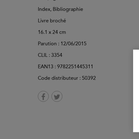
Index, Bibliographie
Livre broché
16.1 x 24 cm
Parution :
12/06/2015
CLIL : 3354
EAN13 :
9782251445311
Code distributeur : 50392