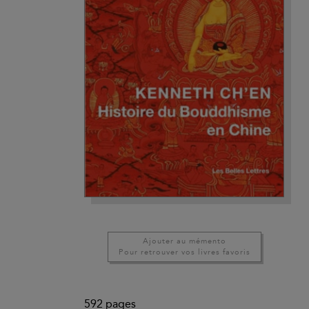
Ajouter au mémento
Pour retrouver vos livres favoris
592
pages