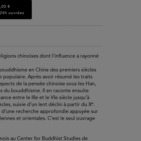
,00 €
 24h ouvrées
gions chinoises dont l'influence a rayonné
 bouddhisme en Chine des premiers siècles
 populaire. Après avoir résumé les traits
spects de la pensée chinoise sous les Han,
nts du bouddhisme. Il en raconte ensuite
nce entre le IIIe et le VIe siècle jusqu’à
e
ècles, suivie d’un lent déclin à partir du X
.
ruit d’une recherche approfondie appuyée sur
nnes et orientales. C’est le seul ouvrage
ois au Center for Buddhist Studies de