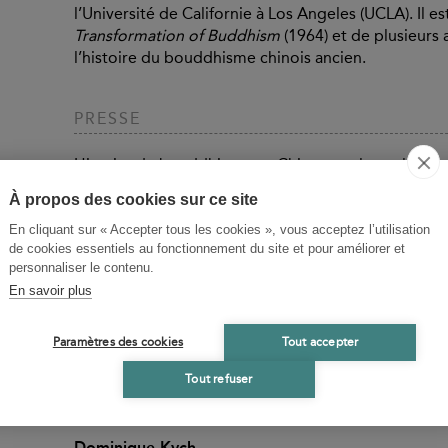
l’Université de Californie à Los Angeles (UCLA). Il 
Transformation of Buddhism
(1964) et de plusieurs a
l’histoire du bouddhisme chinois ancien.
PRESSE
Histoire du bouddhisme en Chine : quelques légen
Le Blog des Belles Lettres
À propos des cookies sur ce site
Accéder au contenu
En cliquant sur « Accepter tous les cookies », vous acceptez l’utilisation
de cookies essentiels au fonctionnement du site et pour améliorer et
personnaliser le contenu.
BIOGRAPHIES CONTRIBUTEURS
En savoir plus
Kenneth K.s. Ch'En
Kenneth K. S. Ch'en a été professeur de bouddhism
Paramètres des cookies
Tout accepter
l’Université de Californie à Los Angeles (UCLA) dans 
Tout refuser
articles sur la philosophie et l’histoire du bouddhis
Chinese Transformation of Buddhism, Princeton Unive
Dominique Kych