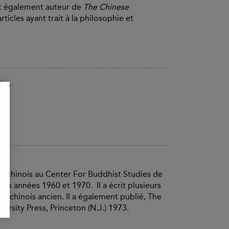
est également auteur de
The Chinese
rticles ayant trait à la philosophie et
des
e chinois au Center For Buddhist Studies de
les années 1960 et 1970. Il a écrit plusieurs
me chinois ancien. Il a également publié, The
rsity Press, Princeton (N.J.) 1973.