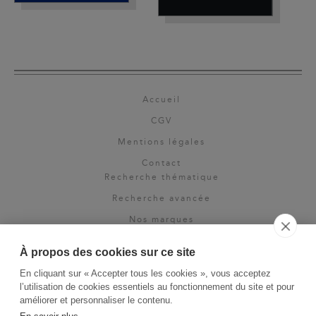
Accueil
CGV
Mentions légales
Contact
Recherche thématique
Recherche avancée
Nos marques
Rights & permissions
À propos des cookies sur ce site
Espace pro
En cliquant sur « Accepter tous les cookies », vous acceptez
Newsletter
l’utilisation de cookies essentiels au fonctionnement du site et pour
La Vie des Classiques
améliorer et personnaliser le contenu.