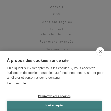
Accueil
CGV
Mentions légales
Contact
Recherche thématique
Recherche avancée
Nos marques
Rights & permissions
À propos des cookies sur ce site
Espace pro
En cliquant sur « Accepter tous les cookies », vous acceptez
Newsletter
l’utilisation de cookies essentiels au fonctionnement du site et pour
La Vie des Classiques
améliorer et personnaliser le contenu.
En savoir plus
Le Blog
Paramètres des cookies
Tout accepter