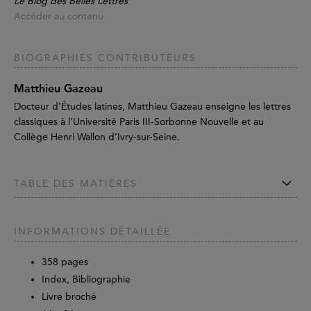
Le Blog des Belles Lettres
Accéder au contenu
BIOGRAPHIES CONTRIBUTEURS
Matthieu Gazeau
Docteur d’Études latines, Matthieu Gazeau enseigne les lettres
classiques à l’Université Paris III-Sorbonne Nouvelle et au
Collège Henri Wallon d’Ivry-sur-Seine.
TABLE DES MATIÈRES
INFORMATIONS DÉTAILLÉE
358
pages
Index, Bibliographie
Livre broché