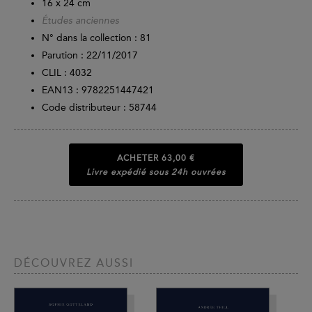
16 x 24 cm
Études anciennes
N° dans la collection : 81
Parution :
22/11/2017
CLIL : 4032
EAN13 :
9782251447421
Code distributeur : 58744
ACHETER
63,00 €
Livre expédié sous 24h ouvrées
DÉCOUVREZ AUSSI