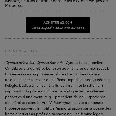
Mythes, fictions et ironie dans le livre IV des Élégies de
Properce
ACHETER
63,00 €
Livre expédié sous 24h ouvrées
PRÉSENTATION
Cynthia prima fuit, Cynthia finis erit
: Cynthia fut la première,
Cynthia sera la dernière. Dans son quatrième et dernier recueil,
Properce réalise sa promesse : il inscrit le tombeau de son
unique amante au coeur d’une Rome impériale transfigurée par
l’élégie. L’adieu à l’amour, à la fin du livre III, et le ralliement
impromptu du poète à l’Empire ne sont que les pénultièmes
péripéties d’une aventure qui précèdent de peu l’apothéose
de l’héroïne : dans le livre IV,
fallax opus
, oeuvre trompeuse,
Properce subvertit le motif de l’immortalisation par la poésie des
héros guerriers au profit de sa maîtresse, une femme légère