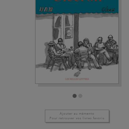
Ajouter au mémento
Pour retrouver vos livres favoris