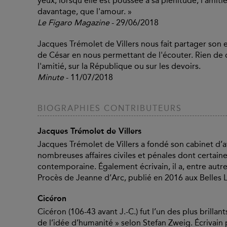
yeux, lorsqu'elle est poussée à sa plénitude, l'amiti
davantage, que l'amour. »
Le Figaro Magazine
- 29/06/2018
Jacques Trémolet de Villers nous fait partager so
de César en nous permettant de l'écouter. Rien de di
l'amitié, sur la République ou sur les devoirs.
Minute
- 11/07/2018
BIOGRAPHIES CONTRIBUTEURS
Jacques Trémolet de Villers
Jacques Trémolet de Villers a fondé son cabinet d’av
nombreuses affaires civiles et pénales dont certaines 
contemporaine. Également écrivain, il a, entre aut
Procès de Jeanne d’Arc, publié en 2016 aux Belles L
Cicéron
Cicéron (106-43 avant J.-C.) fut l’un des plus brillan
de l’idée d’humanité » selon Stefan Zweig. Écrivain p