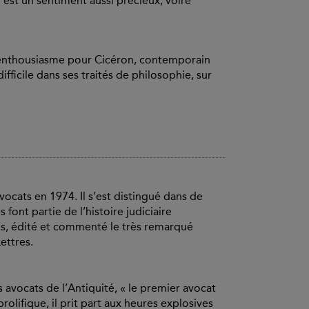
é est un sentiment aussi précieux, voire
n enthousiasme pour Cicéron, contemporain
fficile dans ses traités de philosophie, sur
ocats en 1974. Il s’est distingué dans de
font partie de l’histoire judiciaire
res, édité et commenté le très remarqué
ettres.
ts avocats de l’Antiquité, « le premier avocat
rolifique, il prit part aux heures explosives