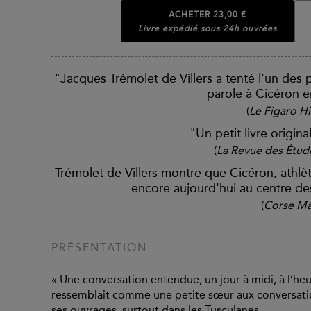
ACHETER
23,00 €
Livre expédié sous 24h ouvrées
"Jacques Trémolet de Villers a tenté l'un des pa
parole à Cicéron 
(
Le Figaro Hi
"Un petit livre origina
(
La Revue des Étud
Trémolet de Villers montre que Cicéron, athlèt
encore aujourd'hui au centre de
(
Corse Ma
PRÉSENTATION
« Une conversation entendue, un jour à midi, à l’heure
ressemblait comme une petite sœur aux conversati
ses ouvrages, surtout dans les Tusculanes.