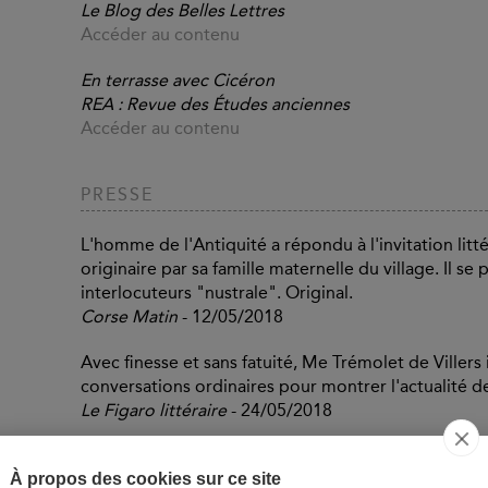
Le Blog des Belles Lettres
Accéder au contenu
En terrasse avec Cicéron
REA : Revue des Études anciennes
Accéder au contenu
PRESSE
L'homme de l'Antiquité a répondu à l'invitation litt
originaire par sa famille maternelle du village. Il s
interlocuteurs "nustrale". Original.
Corse Matin
- 12/05/2018
Avec finesse et sans fatuité, Me Trémolet de Viller
conversations ordinaires pour montrer l'actualité d
Le Figaro littéraire
- 24/05/2018
Rien d'inventé dans les propos du rhéteur romain pui
À propos des cookies sur ce site
dans ses ouvrages. La sagesse qui s'en dégage est an