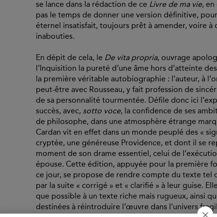
se lance dans la rédaction de ce
Livre de ma vie
, en
pas le temps de donner une version définitive, pour
éternel insatisfait, toujours prêt à amender, voire à
inabouties.
En dépit de cela, le
De vita propria
, ouvrage apolo
l’Inquisition la pureté d’une âme hors d’atteinte de
la première véritable autobiographie : l’auteur, à l’
peut-être avec Rousseau, y fait profession de sincé
de sa personnalité tourmentée. Défile donc ici l’ex
succès, avec,
sotto voce
, la confidence de ses ambi
de philosophe, dans une atmosphère étrange marquée
Cardan vit en effet dans un monde peuplé des « sig
cryptée, une généreuse Providence, et dont il se rep
moment de son drame essentiel, celui de l’exécution
épouse. Cette édition, appuyée pour la première foi
ce jour, se propose de rendre compte du texte tel qu
par la suite « corrigé » et « clarifié » à leur guise.
que possible à un texte riche mais rugueux, ainsi q
destinées à réintroduire l’œuvre dans l’univers fragi