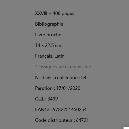
XXVIII +
408
pages
Bibliographie
Livre broché
14 x 22.5 cm
Français, Latin
Classiques de l'humanisme
N° dans la collection : 54
Parution :
17/01/2020
CLIL : 3439
EAN13 :
9782251450254
Code distributeur : 64721