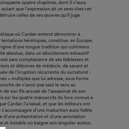
 cinquante-quatre chapitres, dont il n’aura
 autant que l’expression ait un sens chez cet
 détruire celles de ses œuvres qu’il juge
gétique où Cardan entend démontrer à
s tentations hérétiques, constitue, en Europe,
origine d’une longue tradition qui culminera
rité absolue, dans un dévoilement exhaustif
posé sans complaisance de ses faiblesses et
tions et déboires de médecin, de savant et
 de l’irruption récurrente du surnaturel :
nes » multiples que lui adresse, sous forme
roche de n’avoir pas saisi le sens au
 de son fils accusé de l’assassinat de son
s sur les quatre manuscrits du livre connus à
e Cardan l’a laissé, et que les éditeurs ont
 Elle s’accompagne d’une traduction aussi fidèle
ue d’une présentation et d’une annotation
le et instable où baigne son singulier auteur.