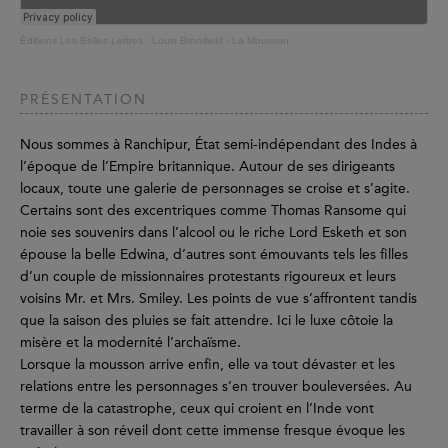
Éditions Les Belles Lettres
·
Louis Bromfield - La Mousson
PRÉSENTATION
Nous sommes à Ranchipur, État semi-indépendant des Indes à
l’époque de l’Empire britannique. Autour de ses dirigeants
locaux, toute une galerie de personnages se croise et s’agite.
Certains sont des excentriques comme Thomas Ransome qui
noie ses souvenirs dans l’alcool ou le riche Lord Esketh et son
épouse la belle Edwina, d’autres sont émouvants tels les filles
d’un couple de missionnaires protestants rigoureux et leurs
voisins Mr. et Mrs. Smiley. Les points de vue s’affrontent tandis
que la saison des pluies se fait attendre. Ici le luxe côtoie la
misère et la modernité l’archaïsme.
Lorsque la mousson arrive enfin, elle va tout dévaster et les
relations entre les personnages s’en trouver bouleversées. Au
terme de la catastrophe, ceux qui croient en l’Inde vont
travailler à son réveil dont cette immense fresque évoque les