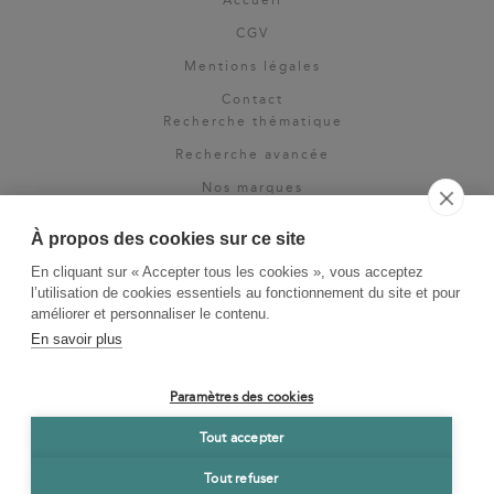
CGV
Mentions légales
Contact
Recherche thématique
Recherche avancée
Nos marques
Rights & permissions
À propos des cookies sur ce site
Espace pro
En cliquant sur « Accepter tous les cookies », vous acceptez
Newsletter
l’utilisation de cookies essentiels au fonctionnement du site et pour
La Vie des Classiques
améliorer et personnaliser le contenu.
En savoir plus
Le Blog
Paramètres des cookies
Tout accepter
Tout refuser