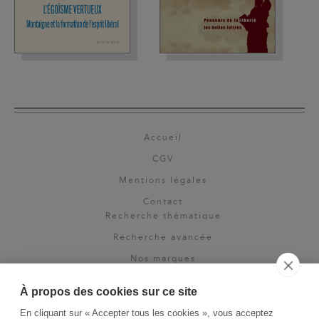
Accueil
CGV
Mentions légales
Contact
Recherche thématique
Recherche avancée
Nos marques
Rights & permissions
À propos des cookies sur ce site
Espace pro
En cliquant sur « Accepter tous les cookies », vous acceptez
Newsletter