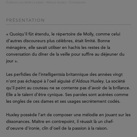
Éditions Les Belles Lettres
·
Aldous Huxley - Contrepoint
PRÉSENTATION
« Quoiqu’il fût étendu, le répertoire de Molly, comme celui
d’autres discoureurs plus célèbres, était limité. Bonne
ménagère, elle savait utiliser en hachis les restes de la
conversation du dîner de la veille pour suffire au déjeuner du
jour ».
Les perfidies de l’intelligentsia britannique des années vingt
n’ont pas échappé à l’oeil aiguisé d’Aldous Huxley. La société
qu’il peint au couteau ne se contente pas d’avoir de la brillance.
Elle a le talent d’être cynique. Ses paroles sont acérées comme
les ongles de ces dames et ses usages secrètement codés.
Huxley possède l’art de composer une mélodie en jouant sur les
dissonances. Maître en contrepoint, il réussit là un chef-
d’oeuvre d’ironie, clin d’oeil de la passion à la raison.