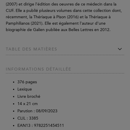
(2007) et dirige l’édition des oeuvres de ce médecin dans la
CUF. Elle a publié plusieurs volumes dans cette collection dont,
récemment, la Thériaque à Pison (2016) et la Thériaque à
Pamphilianos (2021). Elle est également l’auteur d’une
biographie de Galien publiée aux Belles Lettres en 2012.
TABLE DES MATIÈRES
INFORMATIONS DÉTAILLÉE
376
pages
Lexique
Livre broché
14 x 21 cm
Parution :
08/09/2023
CLIL : 3385
EAN13 :
9782251454511