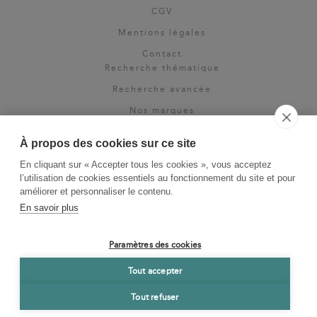
CGV
Mentions légales
Contact
Recherche thématique
Recherche avancée
Nos marques
Rights & permissions
À propos des cookies sur ce site
Espace pro
En cliquant sur « Accepter tous les cookies », vous acceptez
Newsletter
l’utilisation de cookies essentiels au fonctionnement du site et pour
La Vie des Classiques
améliorer et personnaliser le contenu.
En savoir plus
Le Blog
Paramètres des cookies
Tout accepter
Tout refuser