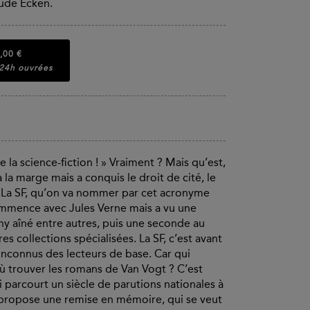
aude Ecken.
,00 €
 24h ouvrées
e la science-fiction ! » Vraiment ? Mais qu’est,
à la marge mais a conquis le droit de cité, le
? La SF, qu’on va nommer par cet acronyme
commence avec Jules Verne mais a vu une
y aîné entre autres, puis une seconde au
 collections spécialisées. La SF, c’est avant
 inconnus des lecteurs de base. Car qui
ù trouver les romans de Van Vogt ? C’est
 parcourt un siècle de parutions nationales à
, propose une remise en mémoire, qui se veut