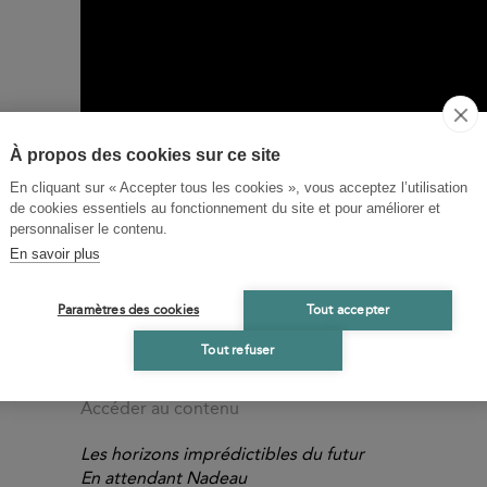
À propos des cookies sur ce site
En cliquant sur « Accepter tous les cookies », vous acceptez l’utilisation
de cookies essentiels au fonctionnement du site et pour améliorer et
personnaliser le contenu.
Jean-Pierre Andrevon : « Les lecteurs ont toujours v
En savoir plus
échapper au poids du futur »
Usbek & Rica
Paramètres des cookies
Tout accepter
Accéder au contenu
Tout refuser
Un siècle de SF
Radio libertaire
Accéder au contenu
Les horizons imprédictibles du futur
En attendant Nadeau