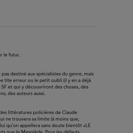
 le futur.
 pas destiné aux spécialistes du genre, mais
tite erreur ou le petit oubli (il y en a déjà
 SF et qui y découvriront des choses, des
ons, des auteurs aussi.
des littératures policières de Claude
i ne trouvera sa limite (à moins que,
lui qu’on appellera sans doute bientôt «LE
ts que le Mesplède. Pour les défauts