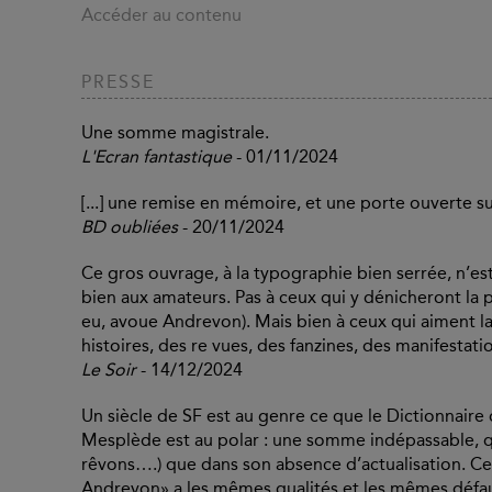
Accéder au contenu
PRESSE
Une somme magistrale.
L'Ecran fantastique
- 01/11/2024
[...] une remise en mémoire, et une porte ouverte sur
BD oubliées
- 20/11/2024
Ce gros ouvrage, à la typographie bien serrée, n’est
bien aux amateurs. Pas à ceux qui y dénicheront la pe 
eu, avoue Andrevon). Mais bien à ceux qui aiment la
histoires, des re vues, des fanzines, des manifestati
Le Soir
- 14/12/2024
Un siècle de SF est au genre ce que le Dictionnaire 
Mesplède est au polar : une somme indépassable, qu
rêvons….) que dans son absence d’actualisation. Ce
Andrevon» a les mêmes qualités et les mêmes défau