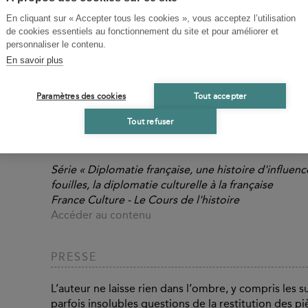
En cliquant sur « Accepter tous les cookies », vous acceptez l’utilisation
de cookies essentiels au fonctionnement du site et pour améliorer et
personnaliser le contenu.
En savoir plus
MÉDIAS
Paramètres des cookies
Tout accepter
Du pillage légal à la coopération scientifique
Tout refuser
L'Histoire
Accéder au contenu
Série « Diplomatie française, une histoire d'influence
fouilles, la diplomatie culturelle à la française
France Culture - Le Cours de l'histoire
Accéder au contenu
PRESSE
L’auteur ne laisse rien dans l’ombre, y compris les suj
parfois insolubles questions de la restitution des 