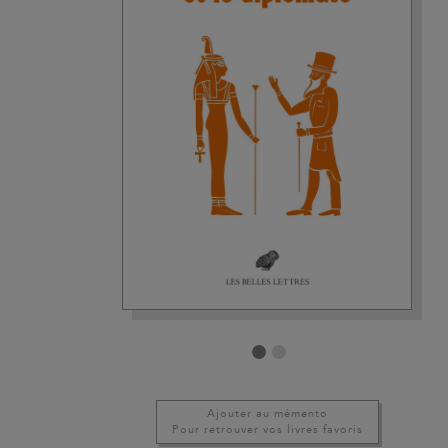
Ajouter au mémento
Pour retrouver vos livres favoris