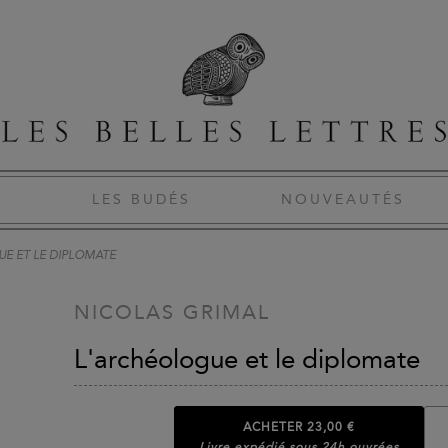
S
LES BUDÉS
NOUVEAUTÉS
E ET LE DIPLOMATE
NICOLAS GRIMAL
L'archéologue et le diplomate
ACHETER
23,00 €
Livre expédié sous 24h ouvrées