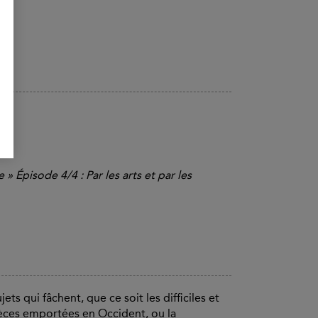
 » Épisode 4/4 : Par les arts et par les
ets qui fâchent, que ce soit les difficiles et
pièces emportées en Occident, ou la