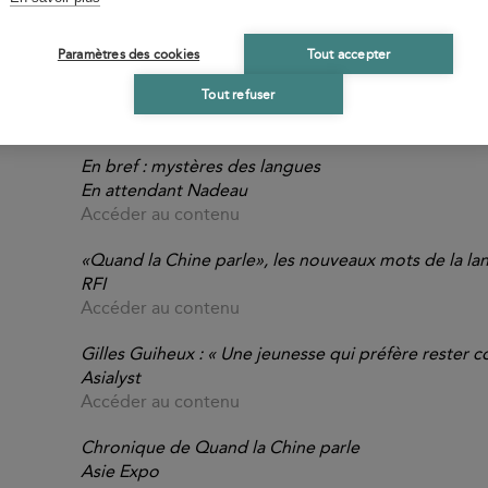
Paramètres des cookies
Tout accepter
Chronique de Quand la Chine parle
Nouvel esprit public
Tout refuser
Accéder au contenu
En bref : mystères des langues
En attendant Nadeau
Accéder au contenu
«Quand la Chine parle», les nouveaux mots de la lan
RFI
Accéder au contenu
Gilles Guiheux : « Une jeunesse qui préfère rester 
Asialyst
Accéder au contenu
Chronique de Quand la Chine parle
Asie Expo