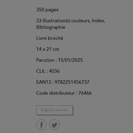
350
pages
33 Illustration(s) couleurs, Index,
Bibliographie
Livre broché
14 x 21 cm
Parution :
15/01/2025
CLIL : 4036
EAN13 :
9782251456737
Code distributeur : 76466
English version