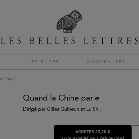
S
LES BUDÉS
NOUVEAUTÉS
NE PARLE
Quand la Chine parle
Dirigé par Gilles Guiheux et Lu Shi.
ACHETER
23,50 €
Livre expédié sous 24h ouvrées