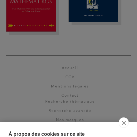
Accueil
CGV
Mentions légales
Contact
Recherche thématique
Recherche avancée
Nos marques
Rights & permissions
À propos des cookies sur ce site
Espace pro