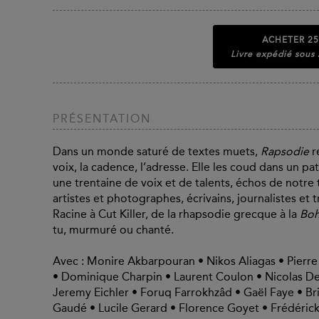
ACHETER
25
Livre expédié sous
PRÉSENTATION
Dans un monde saturé de textes muets,
Rapsodie
re
voix, la cadence, l’adresse. Elle les coud dans un 
une trentaine de voix et de talents, échos de notr
artistes et photographes, écrivains, journalistes et
Racine à Cut Killer, de la rhapsodie grecque à la
Boh
tu, murmuré ou chanté.
Avec : Monire Akbarpouran • Nikos Aliagas • Pierr
• Dominique Charpin • Laurent Coulon • Nicolas Del
Jeremy Eichler • Foruq Farrokhzâd • Gaël Faye • Bri
Gaudé • Lucile Gerard • Florence Goyet • Frédérick 