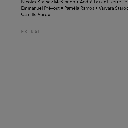
Nicolas Kratsev McKinnon • André Laks • Lisette L
Emmanuel Prévost • Paméla Ramos • Varvara Starod
Camille Vorger
EXTRAIT