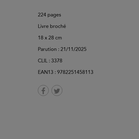
224
pages
Livre broché
18 x 28 cm
Parution :
21/11/2025
CLIL : 3378
EAN13 :
9782251458113