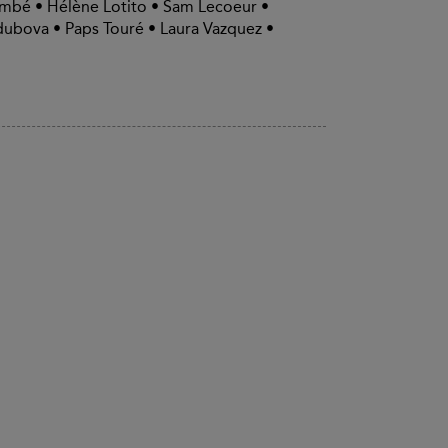
ombé • Hélène Lotito • Sam Lecoeur •
ubova • Paps Touré • Laura Vazquez •