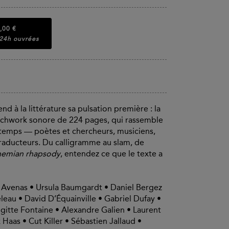
,00 €
 24h ouvrées
nd à la littérature sa pulsation première : la
patchwork sonore de 224 pages, qui rassemble
e temps — poètes et chercheurs, musiciens,
 traducteurs. Du calligramme au slam, de
emian rhapsody
, entendez ce que le texte a
e Avenas • Ursula Baumgardt • Daniel Bergez
eau • David D’Équainville • Gabriel Dufay •
gitte Fontaine • Alexandre Galien • Laurent
Haas • Cut Killer • Sébastien Jallaud •