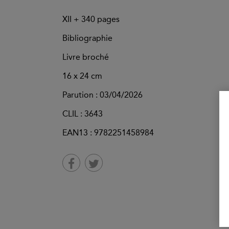
XII +
340
pages
Bibliographie
Livre broché
16 x 24 cm
Parution :
03/04/2026
CLIL : 3643
EAN13 :
9782251458984