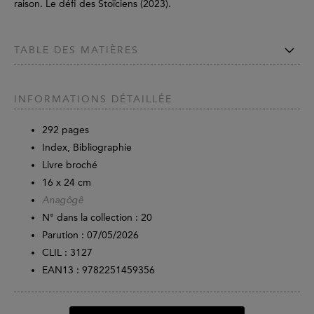
raison. Le défi des Stoïciens (2023).
TABLE DES MATIÈRES
INFORMATIONS DÉTAILLÉE
292
pages
Index, Bibliographie
Livre broché
16 x 24 cm
Anagôgê
N° dans la collection : 20
Parution :
07/05/2026
CLIL : 3127
EAN13 :
9782251459356