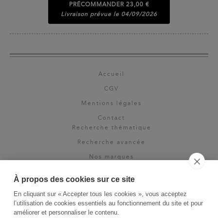
PRÉCOMMANDER
23,00 €
Livraison prévue le 04/09/2026
Accueil
CGV
Mentions légales
Contact
Recherche thématique
Recherche avancée
Nos marques
Rights & permissions
À propos des cookies sur ce site
Espace pro
En cliquant sur « Accepter tous les cookies », vous acceptez
Newsletter
l’utilisation de cookies essentiels au fonctionnement du site et pour
La Vie des Classiques
améliorer et personnaliser le contenu.