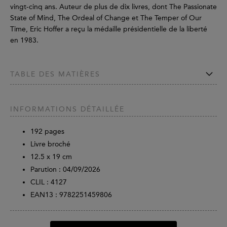
vingt-cinq ans. Auteur de plus de dix livres, dont The Passionate
State of Mind, The Ordeal of Change et The Temper of Our
Time, Eric Hoffer a reçu la médaille présidentielle de la liberté
en 1983.
TABLE DES MATIÈRES
INFORMATIONS DÉTAILLÉE
192
pages
Livre broché
12.5 x 19 cm
Parution :
04/09/2026
CLIL : 4127
EAN13 :
9782251459806