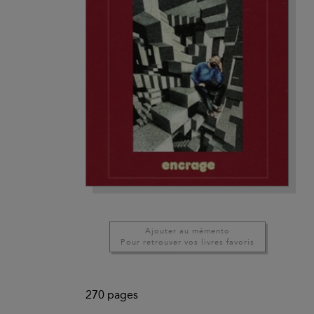
Ajouter au mémento
Pour retrouver vos livres favoris
270
pages