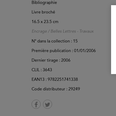
Bibliographie
Livre broché
16.5 x 23.5 cm
Encrage / Belles Lettres - Travaux
N° dans la collection : 15
Première publication : 01/01/2006
Dernier tirage :
2006
CLIL : 3643
EAN13 :
9782251741338
Code distributeur : 29249