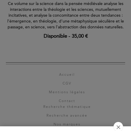
Ce volume sur la science dans la pensée médiévale analyse les
interactions entre la théologie et les sciences, mutuellement
incitatives, et analyse la concomitance entre deux tendances :
l’émergence, en théologie, d’une métaphysique séculière et le
passage, en science, vers l’abstraction des données naturelles.
Disponible
-
35,00 €
Accueil
CGV
Mentions légales
Contact
Recherche thématique
Recherche avancée
Nos marques