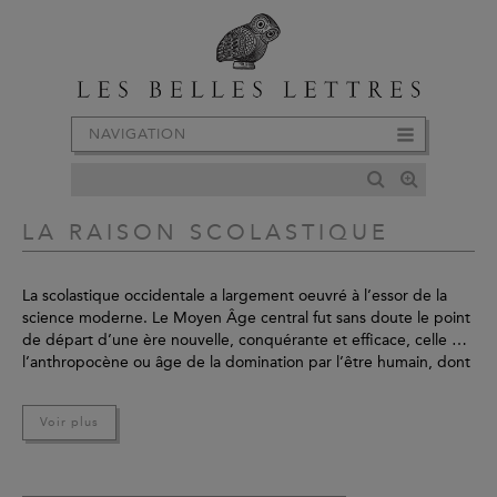
NAVIGATION
LA RAISON SCOLASTIQUE
La scolastique occidentale a largement oeuvré à l’essor de la
science moderne. Le Moyen Âge central fut sans doute le point
de départ d’une ère nouvelle, conquérante et efficace, celle de
l’anthropocène ou âge de la domination par l’être humain, dont
les huit siècles d’existence s’achèvent dans les catastrophes
actuelles. Alain Boureau en propose une synthèse magistrale en
Voir plus
5 volumes.