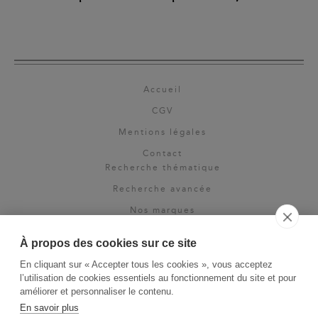
Accueil
CGV
Mentions légales
Contact
Recherche thématique
Recherche avancée
Nos marques
Rights & permissions
À propos des cookies sur ce site
Espace pro
En cliquant sur « Accepter tous les cookies », vous acceptez
Newsletter
l’utilisation de cookies essentiels au fonctionnement du site et pour
La Vie des Classiques
améliorer et personnaliser le contenu.
En savoir plus
Le Blog