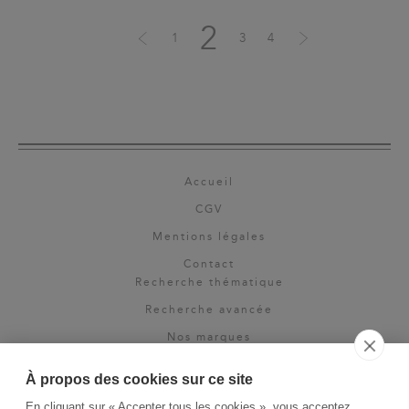
2
1
3
4
Accueil
CGV
Mentions légales
Contact
Recherche thématique
Recherche avancée
Nos marques
Rights & permissions
À propos des cookies sur ce site
Espace pro
En cliquant sur « Accepter tous les cookies », vous acceptez