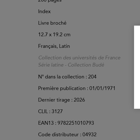
Index
Livre broché
12.7 x 19.2 cm
Français, Latin
Collection des universités de France
Série latine - Collection Budé
N° dans la collection : 204
Première publication : 01/01/1971
Dernier tirage :
2026
CLIL : 3127
EAN13 :
9782251010793
Code distributeur : 04932