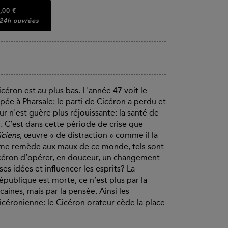
,00 €
 24h ouvrées
Cicéron est au plus bas. L'année 47 voit le
pée à Pharsale: le parti de Cicéron a perdu et
r n'est guère plus réjouissante: la santé de
er. C’est dans cette période de crise que
ïciens
, œuvre « de distraction » comme il la
omme remède aux maux de ce monde, tels sont
Cicéron d’opérer, en douceur, un changement
es idées et influencer les esprits? La
publique est morte, ce n’est plus par la
caines, mais par la pensée. Ainsi les
céronienne: le Cicéron orateur cède la place