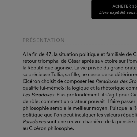
ACHETER
35
Livre expédié sous
PRÉSENTATION
A la fin de 47, la situation politique et familiale de 
retour triomphal de César après sa victoire sur Pom
la République agonise. La vie privée du grand orateu
sa précieuse Tullia, sa fille, ne cesse de se détérior
Cicéron choisit de composer les
Paradoxes des Sto
qualifie lui-même&: la logique et la rhétorique c
Les Paradoxes
. Plus profondément, il s’agit pour 
de rôle: comment un orateur pouvait-il faire passer s
philosophie semble le meilleur moyen. Puisque la Ré
politique que l’on peut inculquer les valeurs républi
Paradoxes
sont une œuvre charnière de la pensée ci
au Cicéron philosophe.