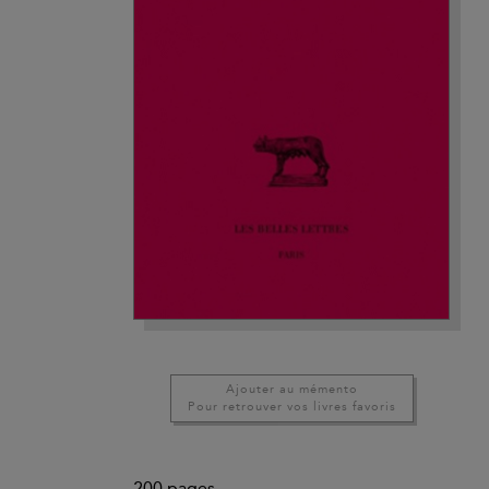
Ajouter au mémento
Pour retrouver vos livres favoris
200
pages