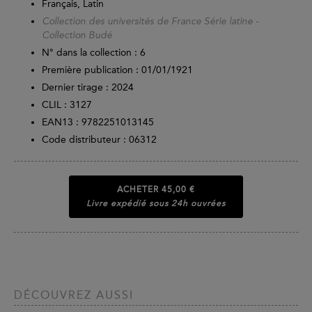
Français, Latin
Collection des universités de France Série latine -
Collection Budé
N° dans la collection : 6
Première publication : 01/01/1921
Dernier tirage :
2024
CLIL : 3127
EAN13 :
9782251013145
Code distributeur : 06312
ACHETER
45,00 €
Livre expédié sous 24h ouvrées
DÉCOUVREZ AUSSI