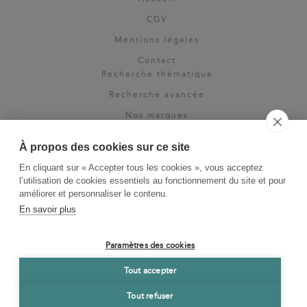
CGV
Mentions légales
Contact
Recherche thématique
Recherche avancée
Nos marques
Rights & permissions
À propos des cookies sur ce site
Espace pro
En cliquant sur « Accepter tous les cookies », vous acceptez
Newsletter
l’utilisation de cookies essentiels au fonctionnement du site et pour
La Vie des Classiques
améliorer et personnaliser le contenu.
En savoir plus
Le Blog
Paramètres des cookies
Tout accepter
Tout refuser