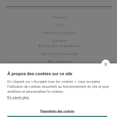
Accueil
CGV
Mentions légales
Contact
Recherche thématique
Recherche avancée
Nos marques
Rights & permissions
À propos des cookies sur ce site
Espace pro
En cliquant sur « Accepter tous les cookies », vous acceptez
Newsletter
l’utilisation de cookies essentiels au fonctionnement du site et pour
La Vie des Classiques
améliorer et personnaliser le contenu.
En savoir plus
Le Blog
Paramètres des cookies