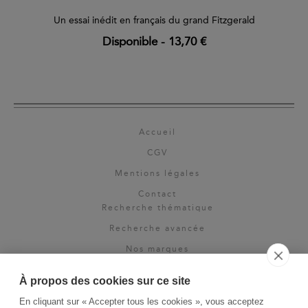
Un essai inédit en français du grand Fitzgerald
Disponible
-
13,70 €
Accueil
CGV
Mentions légales
Contact
Recherche thématique
Recherche avancée
Nos marques
Rights & permissions
À propos des cookies sur ce site
Espace pro
En cliquant sur « Accepter tous les cookies », vous acceptez
Newsletter