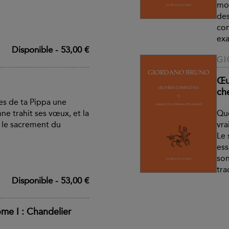
mor
des
com
exa
Disponible
-
53,00 €
G
Œu
ch
es de ta Pippa une
ne trahit ses vœux, et la
Qu
 le sacrement du
vra
Le 
ess
son
tra
Disponible
-
53,00 €
me I : Chandelier