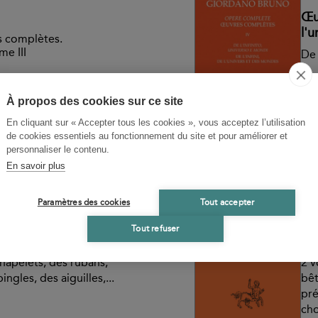
Œu
l'
 complètes.
me III
De 
onnu pour ses travaux
"Ce
t professeur à
fou
À propos des cookies sur ce site
University College). Il a
pro
En cliquant sur « Accepter tous les cookies », vous acceptez l’utilisation
es italiennes du
sat
de cookies essentiels au fonctionnement du site et pour améliorer et
on critique vient de
cui
personnaliser le contenu.
res...
En savoir plus
Disponible
-
28,75 €
G
Paramètres des cookies
Tout accepter
I
Œu
Tout refuser
Ex
s aiguillettes, des
chapelets, des rubans,
2 v
ngles, des aiguilles,...
bê
pré
cho