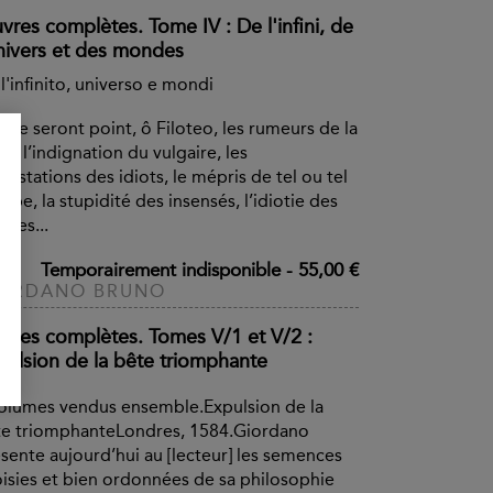
vres complètes. Tome IV : De l'infini, de
univers et des mondes
l'infinito, universo e mondi
 ne seront point, ô Filoteo, les rumeurs de la
le, l’indignation du vulgaire, les
testations des idiots, le mépris de tel ou tel
rape, la stupidité des insensés, l’idiotie des
stres...
Temporairement indisponible
-
55,00 €
IORDANO BRUNO
vres complètes. Tomes V/1 et V/2 :
pulsion de la bête triomphante
olumes vendus ensemble.Expulsion de la
te triomphanteLondres, 1584.Giordano
sente aujourd’hui au [lecteur] les semences
isies et bien ordonnées de sa philosophie