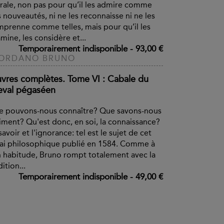
ale, non pas pour qu’il les admire comme
 nouveautés, ni ne les reconnaisse ni ne les
prenne comme telles, mais pour qu’il les
mine, les considère et...
Temporairement indisponible
-
93,00 €
IORDANO BRUNO
vres complètes. Tome VI : Cabale du
eval pégaséen
e pouvons-nous connaître? Que savons-nous
iment? Qu'est donc, en soi, la connaissance?
savoir et l'ignorance: tel est le sujet de cet
ai philosophique publié en 1584. Comme à
 habitude, Bruno rompt totalement avec la
dition...
Temporairement indisponible
-
49,00 €