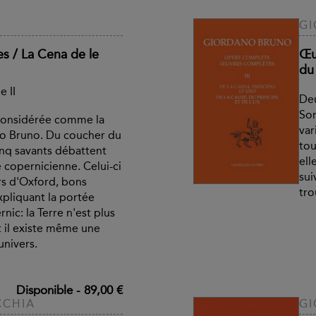
G
s / La Cena de le
Œu
du 
 II
Deu
Sor
considérée comme la
var
no Bruno. Du coucher du
tou
cinq savants débattent
ell
 copernicienne. Celui-ci
sui
rs d'Oxford, bons
tro
expliquant la portée
nic: la Terre n'est plus
et il existe même une
univers.
Disponible
-
89,00 €
CCHIA
G