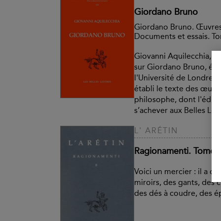
Giordano Bruno
Giordano Bruno. Œuvres
Documents et essais. To
Giovanni Aquilecchia, c
sur Giordano Bruno, étai
l'Université de Londres (
établi le texte des œuvr
philosophe, dont l'éditi
s’achever aux Belles Lett
L' ARÉTIN
Ragionamenti. Tome I
Voici un mercier : il a de
miroirs, des gants, des 
des dés à coudre, des épi