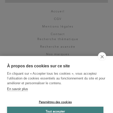
Accueil
CGV
Mentions légales
Contact
Recherche thématique
Recherche avancée
Nos marques
Rights & permissions
À propos des cookies sur ce site
Espace pro
En cliquant sur « Accepter tous les cookies », vous acceptez
Newsletter
l’utilisation de cookies essentiels au fonctionnement du site et pour
La Vie des Classiques
améliorer et personnaliser le contenu.
En savoir plus
Le Blog
Paramètres des cookies
Tout accepter