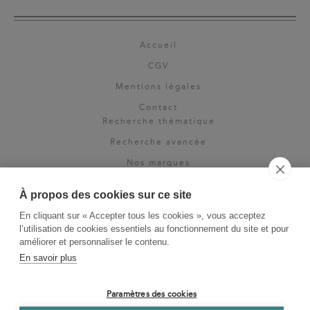
Accueil
CGV
Mentions légales
Contact
Recherche thématique
Recherche avancée
Nos marques
Rights & permissions
À propos des cookies sur ce site
Espace pro
En cliquant sur « Accepter tous les cookies », vous acceptez
Newsletter
l’utilisation de cookies essentiels au fonctionnement du site et pour
La Vie des Classiques
améliorer et personnaliser le contenu.
En savoir plus
Le Blog
Paramètres des cookies