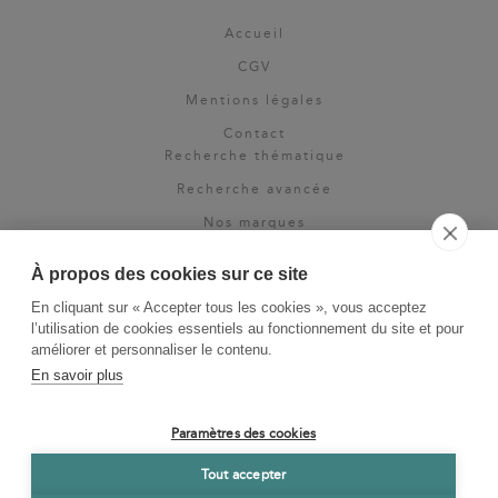
Accueil
CGV
Mentions légales
Contact
Recherche thématique
Recherche avancée
Nos marques
Rights & permissions
À propos des cookies sur ce site
Espace pro
En cliquant sur « Accepter tous les cookies », vous acceptez
Newsletter
l’utilisation de cookies essentiels au fonctionnement du site et pour
La Vie des Classiques
améliorer et personnaliser le contenu.
En savoir plus
Le Blog
Paramètres des cookies
Tout accepter