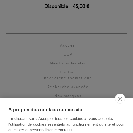
Disponible
-
45,00 €
Accueil
CGV
Mentions légales
Contact
Recherche thématique
Recherche avancée
Nos marques
Rights & permissions
À propos des cookies sur ce site
Espace pro
En cliquant sur « Accepter tous les cookies », vous acceptez
Newsletter
l’utilisation de cookies essentiels au fonctionnement du site et pour
La Vie des Classiques
améliorer et personnaliser le contenu.