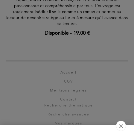
passionnante et compréhensible par tous. L’ouvrage est
totalement inédit : il se lit comme un roman et permet au
lecteur de devenir stratège au fur et à mesure qu’il avance dans
sa lecture.
Disponible
-
19,00 €
Accueil
CGV
Mentions légales
Contact
Recherche thématique
Recherche avancée
Nos marques
Rights & permissions