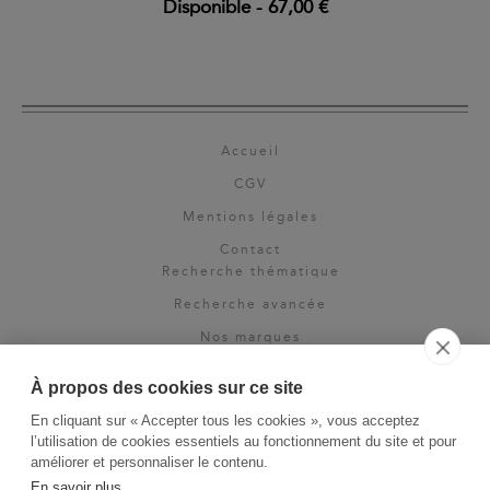
Disponible
-
67,00 €
Accueil
CGV
Mentions légales
Contact
Recherche thématique
Recherche avancée
Nos marques
Rights & permissions
À propos des cookies sur ce site
Espace pro
En cliquant sur « Accepter tous les cookies », vous acceptez
Newsletter
l’utilisation de cookies essentiels au fonctionnement du site et pour
La Vie des Classiques
améliorer et personnaliser le contenu.
En savoir plus