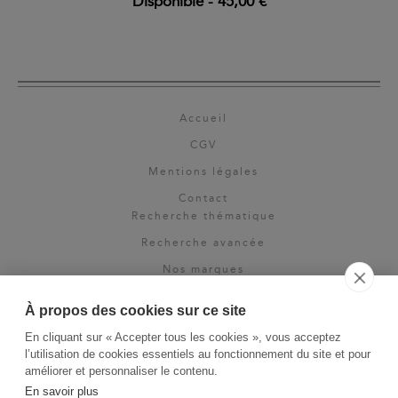
Disponible
-
45,00 €
Accueil
CGV
Mentions légales
Contact
Recherche thématique
Recherche avancée
Nos marques
Rights & permissions
À propos des cookies sur ce site
Espace pro
En cliquant sur « Accepter tous les cookies », vous acceptez
Newsletter
l’utilisation de cookies essentiels au fonctionnement du site et pour
La Vie des Classiques
améliorer et personnaliser le contenu.
En savoir plus
Le Blog