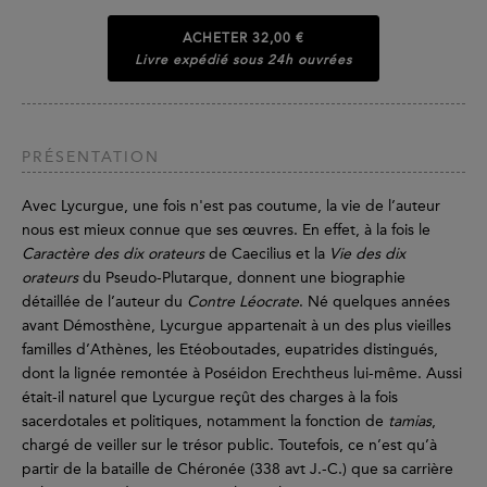
ACHETER
32,00 €
Livre expédié sous 24h ouvrées
PRÉSENTATION
Avec Lycurgue, une fois n'est pas coutume, la vie de l’auteur
nous est mieux connue que ses œuvres. En effet, à la fois le
Caractère des dix orateurs
de Caecilius et la
Vie des dix
orateurs
du Pseudo-Plutarque, donnent une biographie
détaillée de l’auteur du
Contre Léocrate
. Né quelques années
avant Démosthène, Lycurgue appartenait à un des plus vieilles
familles d’Athènes, les Etéoboutades, eupatrides distingués,
dont la lignée remontée à Poséidon Erechtheus lui-même. Aussi
était-il naturel que Lycurgue reçût des charges à la fois
sacerdotales et politiques, notamment la fonction de
tamias
,
chargé de veiller sur le trésor public. Toutefois, ce n’est qu’à
partir de la bataille de Chéronée (338 avt J.-C.) que sa carrière