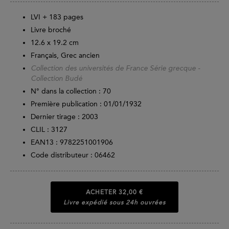
LVI +
183
pages
Livre broché
12.6 x 19.2 cm
Français, Grec ancien
Collection des universités de France Série grecque -
Collection Budé
N° dans la collection : 70
Première publication : 01/01/1932
Dernier tirage :
2003
CLIL : 3127
EAN13 :
9782251001906
Code distributeur : 06462
ACHETER
32,00 €
Livre expédié sous 24h ouvrées