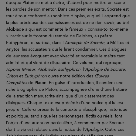
époque Platon se met à écrire, d’abord pour mettre en scène
les paroles de son mentor. Dans ces premiers écrits, Socrate est
tour à tour confronté au sophiste Hippias, auquel il apprend que
la plus précieuse des connaissances est de ne rien savoir, au bel
Alcibiade à qui est commenté le fameux « connais-toi toi-même
» inscrit sur le fronton du temple de Delphes, au prêtre
Euthyphron, et surtout, dans l’
Apologie de Socrate
, à Mélitos et
Anytos, les accusateurs qui le firent condamner. Ces dialogues
de jeunesse évoquent avec vivacité et nostalgie le maître tant
admiré et qui vient de disparaître. Ce volume, qui regroupe,
Hippias Mineur
,
Alcibiade
,
Euthyphron
, l’
Apologie de Socrate
,
Criton
et
Euthyphron
ouvre notre édition des
Œuvres
Complètes
de Platon. En guise d’introduction, il contient une
riche biographie de Platon, accompagnée d’une d'une histoire
de la tradition manuscrite ainsi que d’un classement des
dialogues. Chaque texte est précédé d’une notice qui lui est
propre. Celle-ci présente le contexte philosophique, historique
et politique, tandis que les personnages, fictifs ou réels, font
l’objet d’une attention particulière, à commencer par Socrate
dont la vie est relatée dans la notice de l’
Apologie
. Outre ces