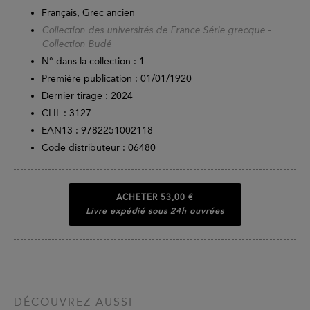
Français, Grec ancien
Collection des universités de France Série grecque -
Collection Budé
N° dans la collection : 1
Première publication : 01/01/1920
Dernier tirage :
2024
CLIL : 3127
EAN13 :
9782251002118
Code distributeur : 06480
ACHETER
53,00 €
Livre expédié sous 24h ouvrées
DÉCOUVREZ AUSSI