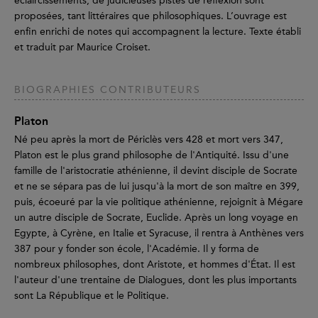
éclaircissements, de judicieuses pistes de réflexion sont
proposées, tant littéraires que philosophiques. L’ouvrage est
enfin enrichi de notes qui accompagnent la lecture. Texte établi
et traduit par Maurice Croiset.
BIOGRAPHIES CONTRIBUTEURS
Platon
Né peu après la mort de Périclès vers 428 et mort vers 347,
Platon est le plus grand philosophe de l'Antiquité. Issu d'une
famille de l'aristocratie athénienne, il devint disciple de Socrate
et ne se sépara pas de lui jusqu'à la mort de son maître en 399,
puis, écoeuré par la vie politique athénienne, rejoignit à Mégare
un autre disciple de Socrate, Euclide. Après un long voyage en
Egypte, à Cyrène, en Italie et Syracuse, il rentra à Anthènes vers
387 pour y fonder son école, l'Académie. Il y forma de
nombreux philosophes, dont Aristote, et hommes d'État. Il est
l'auteur d'une trentaine de Dialogues, dont les plus importants
sont La République et le Politique.