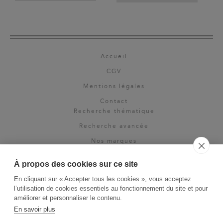
Accueil
CGV
Mentions légales
Contact
Recherche thématique
Recherche avancée
Nos marques
Rights & permissions
À propos des cookies sur ce site
Espace pro
En cliquant sur « Accepter tous les cookies », vous acceptez
Newsletter
l’utilisation de cookies essentiels au fonctionnement du site et pour
La Vie des Classiques
améliorer et personnaliser le contenu.
En savoir plus
Le Blog