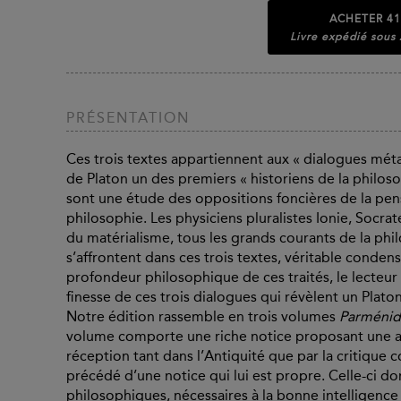
ACHETER
41
Livre expédié sous
PRÉSENTATION
Ces trois textes appartiennent aux « dialogues mé
de Platon un des premiers « historiens de la philosoph
sont une étude des oppositions foncières de la pen
philosophie. Les physiciens pluralistes Ionie, Socrate
du matérialisme, tous les grands courants de la phi
s’affrontent dans ces trois textes, véritable conden
profondeur philosophique de ces traités, le lecteur 
finesse de ces trois dialogues qui révèlent un Plat
Notre édition rassemble en trois volumes
Parméni
volume comporte une riche notice proposant une an
réception tant dans l’Antiquité que par la critique
précédé d’une notice qui lui est propre. Celle-ci do
philosophiques, nécessaires à la bonne intelligence