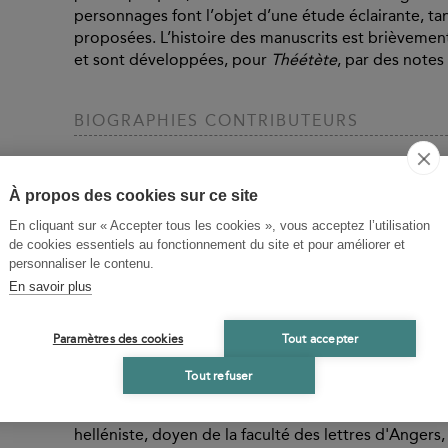
personnages font l’objet d’une étude éclairante, ta
proposées. L’histoire des manuscrits est brièvemen
et sont développées, pour
Théétète
, par des note
BIOGRAPHIES CONTRIBUTEURS
Platon
Né peu après la mort de Périclès vers 428 et mort v
À propos des cookies sur ce site
de l'Antiquité. Issu d'une famille de l'aristocratie a
En cliquant sur « Accepter tous les cookies », vous acceptez l’utilisation
se sépara pas de lui jusqu'à la mort de son maître en
de cookies essentiels au fonctionnement du site et pour améliorer et
athénienne, rejoignit à Mégare un autre disciple de
personnaliser le contenu.
Egypte, à Cyrène, en Italie et Syracuse, il rentra à
En savoir plus
l'Académie. Il y forma de nombreux philosophes, don
d'une trentaine de Dialogues, dont les plus importa
Paramètres des cookies
Tout accepter
Auguste Diès
Tout refuser
Auguste Diès, né le 6 janvier 1875 au Mans (Sarthe) 
(aujourd'hui quartier de Saint-Malo, Ille-et-Vilaine), 
helléniste, doyen de la faculté des lettres d'Anger