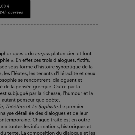
,00 €
 24h ouvrées
taphoriques » du
corpus
platonicien et font
ie ». En effet ces trois dialogues, fictifs,
sée sous forme d'histoire synoptique de la
, les Eléates, les tenants d’Héraclite et ceux
losophie se rencontrent, dialoguent et
sé de la pensée grecque. Outre par la
est subjugué par la richesse, l’humour et la
on autant penseur que poète.
de
,
Théétète
et
Le Sophiste
. Le premier
alyse détaillée des dialogues et de leur
 contemporaine. Chaque traité est en outre
nne toutes les informations, historiques et
 du texte. La composition du dialogue et les