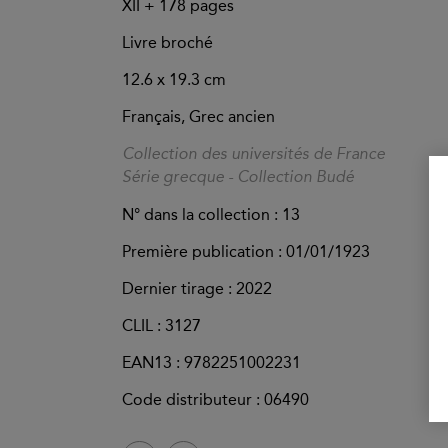
XII +
178
pages
Livre broché
12.6 x 19.3 cm
Français, Grec ancien
Collection des universités de France
Série grecque - Collection Budé
N° dans la collection : 13
Première publication : 01/01/1923
Dernier tirage :
2022
CLIL : 3127
EAN13 :
9782251002231
Code distributeur : 06490