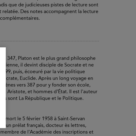
ndis que de judicieuses pistes de lecture sont
t relatée. Des notes accompagnent la lecture
s complémentaires.
ers 347, Platon est le plus grand philosophe
thénienne, il devint disciple de Socrate et ne
 399, puis, écoeuré par la vie politique
 Socrate, Euclide. Après un long voyage en
 Anthènes vers 387 pour y fonder son école,
t Aristote, et hommes d'État. Il est l'auteur
nts sont La République et le Politique.
et mort le 5 février 1958 à Saint-Servan
est un prélat français, docteur ès lettres,
s, membre de l'Académie des inscriptions et