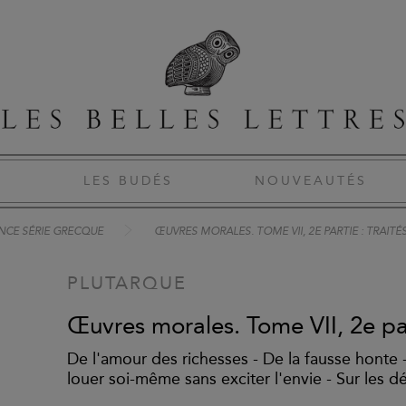
S
LES BUDÉS
NOUVEAUTÉS
NCE SÉRIE GRECQUE
ŒUVRES MORALES. TOME VII, 2E PARTIE : TRAITÉS
PLUTARQUE
Œuvres morales. Tome VII, 2e par
De l'amour des richesses - De la fausse honte 
louer soi-même sans exciter l'envie - Sur les dél