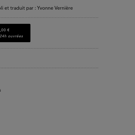
bli et traduit par : Yvonne Vernière
,00 €
 24h ouvrées
s