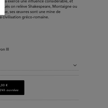
elle a exercé une influence considérable, et
arqués on relève Shakespeare, Montaigne ou
ique, ses œuvres sont une mine de
a civilisation gréco-romaine.
on III
,00 €
 24h ouvrées