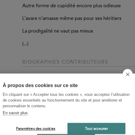
Autre forme de cupidité encore plus odieuse
L’avare n’amasse même pas pour ses héritiers
La prodigalité ne vaut pas mieux
(...)
BIOGRAPHIES CONTRIBUTEURS
Plutarque
Biographe et philosophe grec, Plutarque (c. 45 – 12
À propos des cookies sur ce site
importante, où la philosophie et la biographie oc
En cliquant sur « Accepter tous les cookies », vous acceptez l’utilisation
lui les œuvres morales, un ensemble varié de traité
de cookies essentiels au fonctionnement du site et pour améliorer et
de philosophie morale (d'où le titre de l’ensemble), m
personnaliser le contenu.
scientifiques, religieux. C’est aussi en moraliste que
En savoir plus
hommes illustres: ses Vies parallèles sont un imm
de l’histoire, présentées presque toutes par paires 
Paramètres des cookies
Tout accepter
avec un Romain). D’une érudition prodigieuse, l’œu