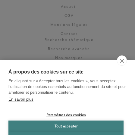
Accueil
CGV
Mentions légales
Contact
Recherche thématique
Recherche avancée
Nos marques
Rights & permissions
À propos des cookies sur ce site
Espace pro
En cliquant sur « Accepter tous les cookies », vous acceptez
Newsletter
l’utilisation de cookies essentiels au fonctionnement du site et pour
La Vie des Classiques
améliorer et personnaliser le contenu.
En savoir plus
Le Blog
Paramètres des cookies
Tout accepter