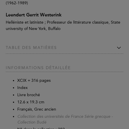
(1962-1989)
Leendert Gerrit Westerink
Helléniste et latiniste ; Professeur de littérature classique, State
university of New York, Buffalo
TABLE DES MATIÈRES
INFORMATIONS DÉTAILLÉE
XCIX +
316
pages
Index
Livre broché
12.6 x 19.3 cm
Français, Grec ancien
Collection des universités de France Série grecque -
Collection Budé