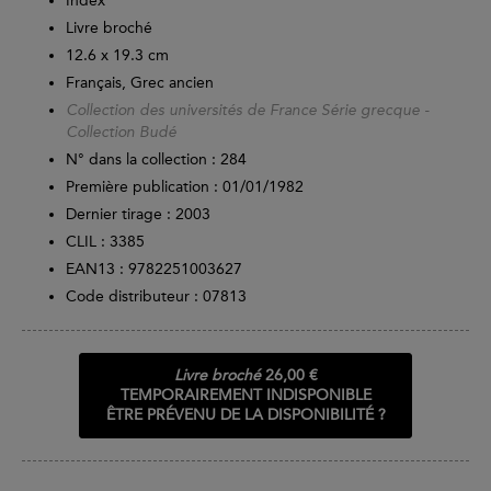
Index
Livre broché
12.6 x 19.3 cm
Français, Grec ancien
Collection des universités de France Série grecque -
Collection Budé
N° dans la collection : 284
Première publication : 01/01/1982
Dernier tirage :
2003
CLIL : 3385
EAN13 :
9782251003627
Code distributeur : 07813
Livre broché
26,00 €
TEMPORAIREMENT INDISPONIBLE
ÊTRE PRÉVENU DE LA DISPONIBILITÉ ?