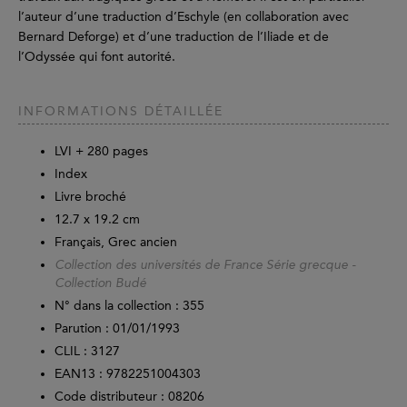
l’auteur d’une traduction d’Eschyle (en collaboration avec
Bernard Deforge) et d’une traduction de l’Iliade et de
l’Odyssée qui font autorité.
INFORMATIONS DÉTAILLÉE
LVI +
280
pages
Index
Livre broché
12.7 x 19.2 cm
Français, Grec ancien
Collection des universités de France Série grecque -
Collection Budé
N° dans la collection : 355
Parution :
01/01/1993
CLIL : 3127
EAN13 :
9782251004303
Code distributeur : 08206