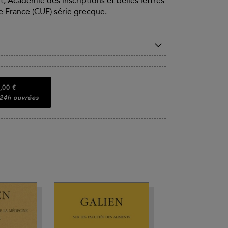
, Académie des inscriptions et belles lettres
de France (CUF) série grecque.
,00 €
 24h ouvrées