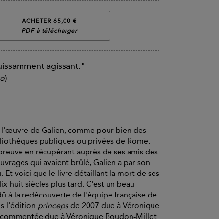
ACHETER 65,00 €
PDF à télécharger
uissamment agissant."
ro
)
r l'œuvre de Galien, comme pour bien des
ibliothèques publiques ou privées de Rome.
épreuve en récupérant auprès de ses amis des
vrages qui avaient brûlé, Galien a par son
 Et voici que le livre détaillant la mort de ses
dix-huit siècles plus tard. C'est un beau
 à la redécouverte de l'équipe française de
 l'édition
princeps
de 2007 due à Véronique
 et commentée due à Véronique Boudon-Millot