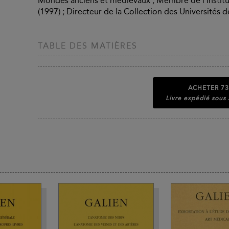
Mondes anciens et médiévaux ; Membre de l'Institut
(1997) ; Directeur de la Collection des Universités 
TABLE DES MATIÈRES
ACHETER
73
Livre expédié sous