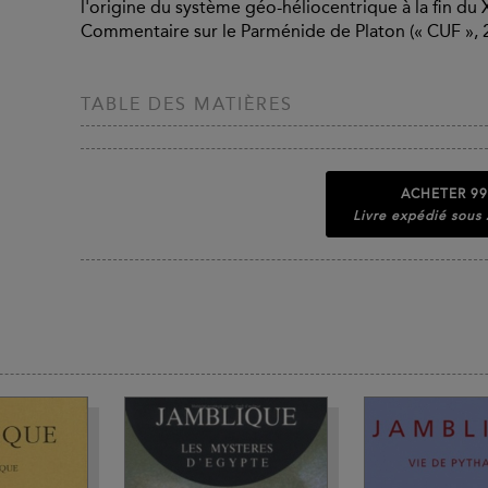
l'origine du système géo-héliocentrique à la fin du X
Commentaire sur le Parménide de Platon (« CUF », 
TABLE DES MATIÈRES
ACHETER
99
Livre expédié sous