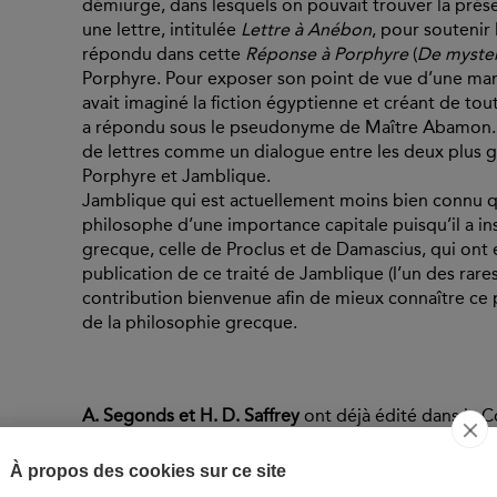
démiurge, dans lesquels on pouvait trouver la prés
une lettre, intitulée
Lettre à Anébon
, pour soutenir 
répondu dans cette
Réponse à Porphyre
(
De myster
Porphyre. Pour exposer son point de vue d’une ma
avait imaginé la fiction égyptienne et créant de to
a répondu sous le pseudonyme de Maître Abamon. S
de lettres comme un dialogue entre les deux plus 
Porphyre et Jamblique.
Jamblique qui est actuellement moins bien connu q
philosophe d’une importance capitale puisqu’il a in
grecque, celle de Proclus et de Damascius, qui ont
publication de ce traité de Jamblique (l’un des rare
contribution bienvenue afin de mieux connaître ce 
de la philosophie grecque.
A. Segonds et H. D. Saffrey
ont déjà édité dans la 
l’Égyptien
par Porphyre (2012). Ils proposent mainte
Jamblique. Ces deux volumes se complètent l’un l’a
À propos des cookies sur ce site
philosophie religieuse en Grèce sous l’Empire.