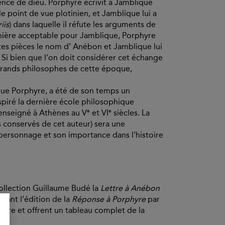
ence de dieu. Porphyre écrivit à Jamblique
le point de vue plotinien, et Jamblique lui a
iis
) dans laquelle il réfute les arguments de
nière acceptable pour Jamblique, Porphyre
utes pièces le nom d’ Anébon et Jamblique lui
i bien que l’on doit considérer cet échange
grands philosophes de cette époque,
ue Porphyre, a été de son temps un
spiré la dernière école philosophique
e
e
 enseigné à Athènes au V
et VI
siècles. La
s conservés de cet auteur) sera une
personnage et son importance dans l’histoire
Collection Guillaume Budé la
Lettre à Anébon
nant l’édition de la
Réponse à Porphyre
par
utre et offrent un tableau complet de la