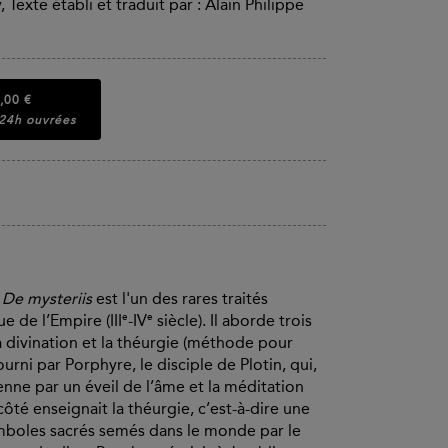
 Texte établi et traduit par : Alain Philippe
,00 €
 24h ouvrées
e
De mysteriis
est l'un des rares traités
e
e
e de l’Empire (III
-IV
siècle). Il aborde trois
 la divination et la théurgie (méthode pour
 fourni par Porphyre, le disciple de Plotin, qui,
ienne par un éveil de l’âme et la méditation
ôté enseignait la théurgie, c’est-à-dire une
symboles sacrés semés dans le monde par le