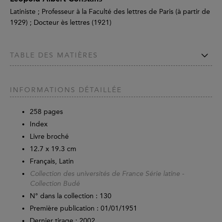
Latiniste ; Professeur à la Faculté des lettres de Paris (à partir de
1929) ; Docteur ès lettres (1921)
TABLE DES MATIÈRES
INFORMATIONS DÉTAILLÉE
258
pages
Index
Livre broché
12.7 x 19.3 cm
Français, Latin
Collection des universités de France Série latine -
Collection Budé
N° dans la collection : 130
Première publication : 01/01/1951
Dernier tirage :
2002