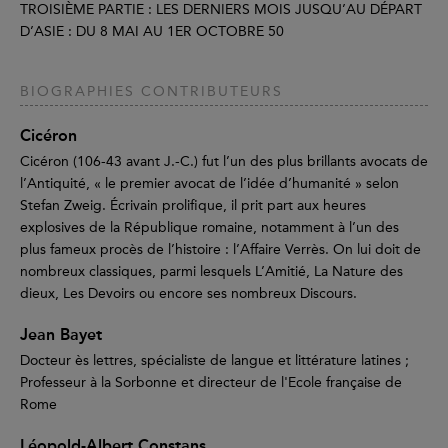
TROISIÈME PARTIE : LES DERNIERS MOIS JUSQU’AU DÉPART
D’ASIE : DU 8 MAI AU 1ER OCTOBRE 50
BIOGRAPHIES CONTRIBUTEURS
Cicéron
Cicéron (106-43 avant J.-C.) fut l’un des plus brillants avocats de
l’Antiquité, « le premier avocat de l’idée d’humanité » selon
Stefan Zweig. Écrivain prolifique, il prit part aux heures
explosives de la République romaine, notamment à l’un des
plus fameux procès de l’histoire : l’Affaire Verrès. On lui doit de
nombreux classiques, parmi lesquels L’Amitié, La Nature des
dieux, Les Devoirs ou encore ses nombreux Discours.
Jean Bayet
Docteur ès lettres, spécialiste de langue et littérature latines ;
Professeur à la Sorbonne et directeur de l'Ecole française de
Rome
Léopold-Albert Constans