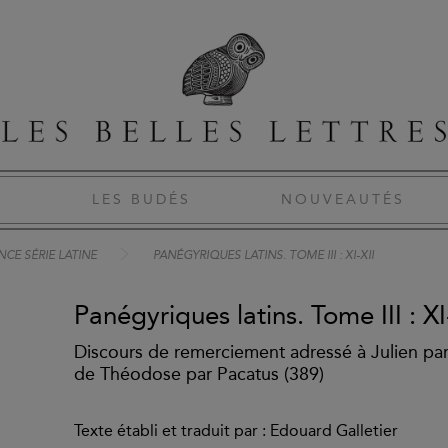
S
LES BUDÉS
NOUVEAUTÉS
CE SÉRIE LATINE
PANÉGYRIQUES LATINS. TOME III : XI-XII
Panégyriques latins. Tome III : XI
Discours de remerciement adressé à Julien pa
de Théodose par Pacatus (389)
Texte établi et traduit par : Edouard Galletier