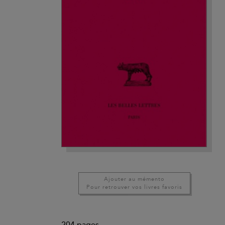
Ajouter au mémento
Pour retrouver vos livres favoris
204
pages