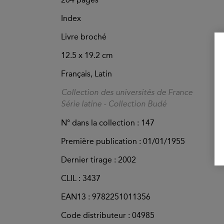
Index
Livre broché
12.5 x 19.2 cm
Français, Latin
Collection des universités de France
Série latine - Collection Budé
N° dans la collection : 147
Première publication : 01/01/1955
Dernier tirage :
2002
CLIL : 3437
EAN13 :
9782251011356
Code distributeur : 04985