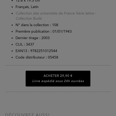
12.6 x 19.3 cm
Français, Latin
Collection des universités de France Série latine -
Collection Budé
N° dans la collection : 108
Première publication : 01/01/1943
Dernier tirage :
2003
CLIL : 3437
EAN13 :
9782251012544
Code distributeur : 05458
ACHETER
29,90 €
Livre expédié sous 24h ouvrées
DÉCOUVREZ AUSSI