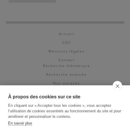
Accueil
CGV
Mentions légales
Contact
Recherche thématique
Recherche avancée
Nos marques
Rights & permissions
À propos des cookies sur ce site
Espace pro
En cliquant sur « Accepter tous les cookies », vous acceptez
Newsletter
l’utilisation de cookies essentiels au fonctionnement du site et pour
La Vie des Classiques
améliorer et personnaliser le contenu.
En savoir plus
Le Blog