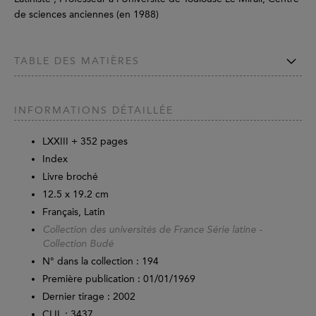
de sciences anciennes (en 1988)
TABLE DES MATIÈRES
INFORMATIONS DÉTAILLÉE
LXXIII +
352
pages
Index
Livre broché
12.5 x 19.2 cm
Français, Latin
Collection des universités de France Série latine -
Collection Budé
N° dans la collection : 194
Première publication : 01/01/1969
Dernier tirage :
2002
CLIL : 3437