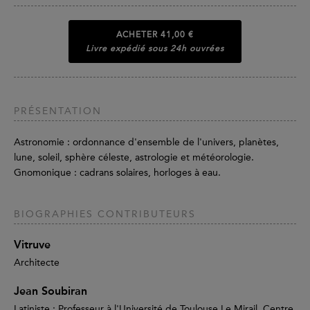
ACHETER
41,00 €
Livre expédié sous 24h ouvrées
PRÉSENTATION
Astronomie : ordonnance d'ensemble de l'univers, planètes,
lune, soleil, sphère céleste, astrologie et météorologie.
Gnomonique : cadrans solaires, horloges à eau.
BIOGRAPHIES CONTRIBUTEURS
Vitruve
Architecte
Jean Soubiran
Latiniste ; Professeur à l'Université de Toulouse Le Mirail, Centre